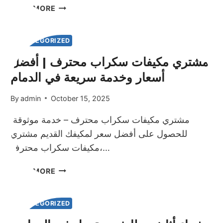
مشتري
READ MORE
خردة
مكيفات
الهواء
UNCATEGORIZED
في
مشتري مكيفات سكراب محترف | أفضل
الدمام
أسعار وخدمة سريعة في الدمام
–
استلام
سريع
By
admin
October 15, 2025
وعروض
مشتري مكيفات سكراب محترف – خدمة موثوقة
نقدية
فورية
للحصول على أفضل سعر لمكيفك القديم مشتري
مكيفات سكراب محترف،…
مشتري
READ MORE
مكيفات
سكراب
محترف
UNCATEGORIZED
|