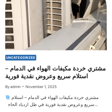
–
دليلك
الشامل
لبيع
الأثاث
بأفضل
الأسعار
في
المنطقة
الشرقية
UNCATEGORIZED
مشتري خردة مكيفات الهواء في الدمام –
استلام سريع وعروض نقدية فورية
By
admin
November 1, 2025
مشتري خردة مكيفات الهواء في الدمام – استلام
سريع وعروض نقدية فورية في ظل ازدياد الحاجة…